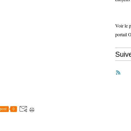
Voir le 
portail 
Suiv
post
0