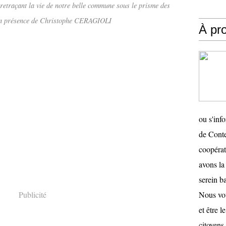
retraçant la vie de notre belle commune sous le prisme des
en présence de Christophe CERAGIOLI
À pr
ou s'inf
de Conte
coopéra
avons la
serein ba
Publicité
Nous vou
et être 
citoyens 