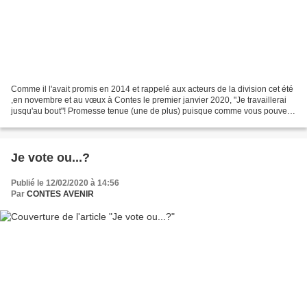
Comme il l'avait promis en 2014 et rappelé aux acteurs de la division cet été
,en novembre et au vœux à Contes le premier janvier 2020, "Je travaillerai
jusqu'au bout"! Promesse tenue (une de plus) puisque comme vous pouvez
le voir dans "La lettre du...
Je vote ou...?
Publié le 12/02/2020 à 14:56
Par
CONTES AVENIR