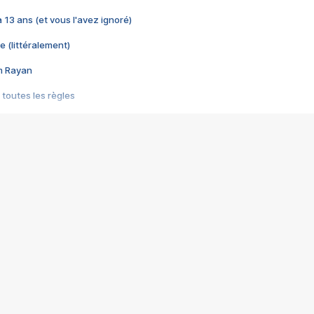
 a 13 ans (et vous l'avez ignoré)
e (littéralement)
im Rayan
 toutes les règles
s les jeux vidéo
us choquant de Rockstar ? - Le scandale BULLY
e plus moche de Steam
du RÊVE tourne au CAUCHEMAR
pendant 8 heures
it… à tort
umiliés par un jeu vidéo
ire - Final Fantasy 8