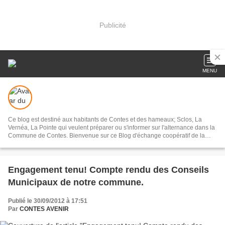
Publicité
MENU
Ce blog est destiné aux habitants de Contes et des hameaux; Sclos, La
Vernéa, La Pointe qui veulent préparer ou s'informer sur l'alternance dans la
Commune de Contes. Bienvenue sur ce Blog d'échange coopératif de la
Commune de Contes. Nous avons la volonté de mettre en place un échange
serein basé sur le dialogue et la concertation. Nous vous invitons donc à
utiliser le "ton juste" et être le modèle de ce que nous sommes; des citoyens
libres, ouverts et responsables.
Engagement tenu! Compte rendu des Conseils
Municipaux de notre commune.
Publié le 30/09/2012 à 17:51
Par
CONTES AVENIR