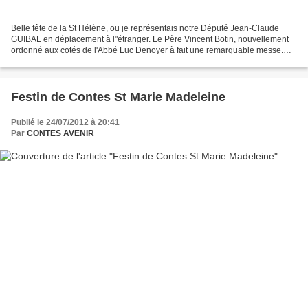
Belle fête de la St Hélène, ou je représentais notre Député Jean-Claude
GUIBAL en déplacement à l"étranger. Le Père Vincent Botin, nouvellement
ordonné aux cotés de l'Abbé Luc Denoyer à fait une remarquable messe.
Une commémoration aux morts pour la France...
Festin de Contes St Marie Madeleine
Publié le 24/07/2012 à 20:41
Par
CONTES AVENIR