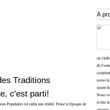
À pr
ou s'inf
de Conte
coopéra
es Traditions
avons la
serein ba
e, c'est parti!
Nous vou
et être 
ons Populaires est enfin une réalité. Pensé à l'époque de
citoyens 